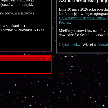
o organizacja studencka
ASI na Poznańskiej Im
asjonatów informatyki,
Dnia 30 maja 2026 roku pojech
wykładów, warsztatów i
konferencję o wolnym oprogram
Uniwersytetu Adama Mickiewic
Poznań
.
na spotkania! :)
j siedzibie w budynku
T-17
w
Mieliśmy stanowisko, na którym
dowiedzieć o Sesji Linuksowej i 
Czytaj dalej...
|
Więcej w
Aktual