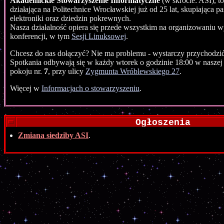
Akademickie Stowarzyszenie Informatyczne
(w skrócie: ASI), t
działająca na Politechnice Wrocławskiej już od 25 lat, skupiająca p
elektroniki oraz dziedzin pokrewnych.
Nasza działalność opiera się przede wszystkim na organizowaniu 
konferencji, w tym
Sesji Linuksowej
.
Chcesz do nas dołączyć? Nie ma problemu - wystarczy przychodzić 
Spotkania odbywają się w każdy wtorek o godzinie 18:00 w nasze
pokoju nr.
7
, przy ulicy
Zygmunta Wróblewskiego 27
.
Więcej w
Informacjach o stowarzyszeniu
.
Ogłoszenia
Zmiana siedziby ASI
.